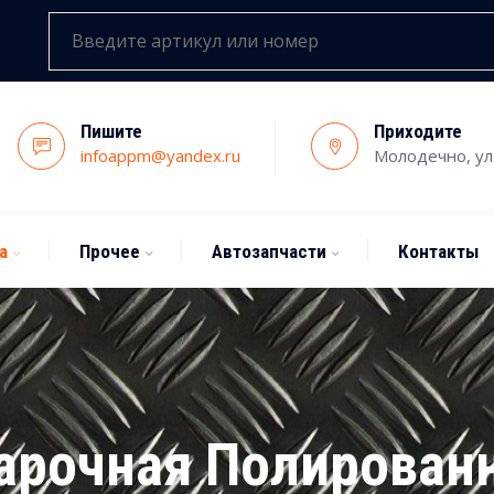
Пишите
Приходите
infoappm@yandex.ru
Молодечно, ул
а
Прочее
Автозапчасти
Контакты
арочная Полированна