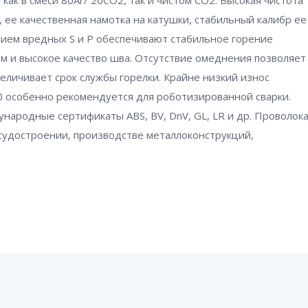
как в смеси 80Ar/ 20CO2, так и чистом CO2. Высокая чистота
, ее качественная намотка на катушки, стабильный калибр ее
нием вредных S и P обеспечивают стабильное горение
 и высокое качество шва. Отсутствие омеднения позволяет
еличивает срок службы горелки. Крайне низкий износ
50 особенно рекомендуется для роботизированной сварки.
народные сертификаты ABS, BV, DnV, GL, LR и др. Проволок
 судостроении, производстве металлоконструкций,