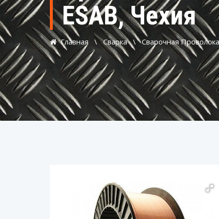
ESAB, Чехия
Главная
\
Сварка
\
Сварочная Проволок